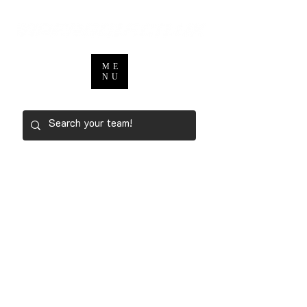
ME
NU