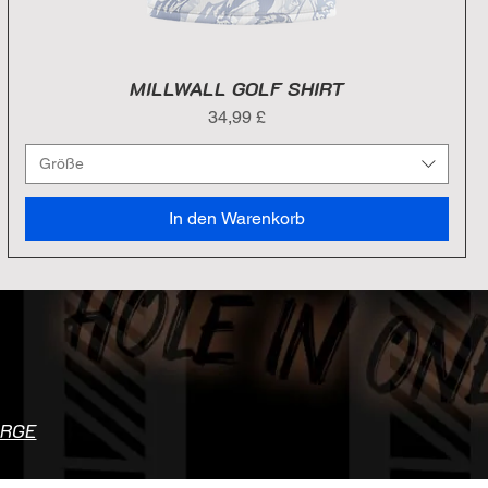
MILLWALL GOLF SHIRT
Preis
34,99 £
Größe
In den Warenkorb
ARGE