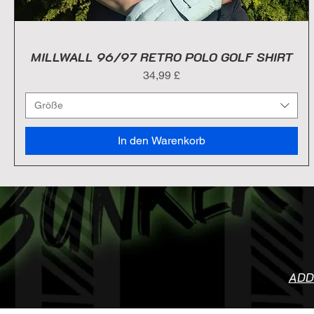
MILLWALL 96/97 RETRO POLO GOLF SHIRT
Preis
34,99 £
Größe
In den Warenkorb
ADD