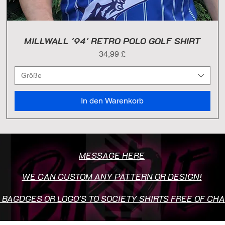
MILLWALL '94' RETRO POLO GOLF SHIRT
Preis
34,99 £
Größe
In den Warenkorb
MESSAGE HERE
WE CAN CUSTOM ANY PATTERN OR DESIGN!
 BAGDGES OR LOGO'S TO SOCIETY SHIRTS FREE OF CH