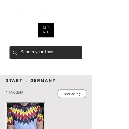
ME
NU
Start
GERMANY
1 Produkt
Sortierung