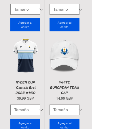
Agregar al
Agregar al
carrito
carrito
RYDER CUP
WHITE
'Captain Bret
EUROPEAN TEAM
2025 #1410
CAP
Precio
Precio
39,99 GBP
14,99 GBP
Agregar al
Agregar al
carrito
carrito