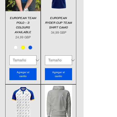
EUROPEAN TEAM
EUROPEAN
POLO - 3
RYDER CUP TEAM
COLOURS
SHIRT CAMO
AVAILABLE
Precio
34,99 GBP
Precio
24,99 GBP
Agregar al
Agregar al
carrito
carrito