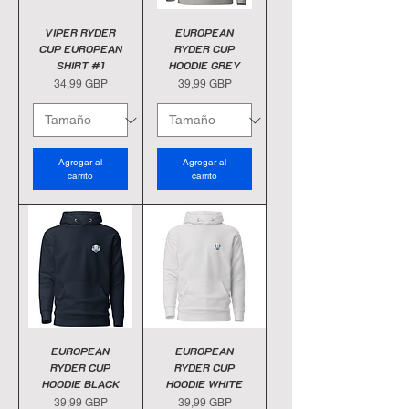
VIPER RYDER
EUROPEAN
CUP EUROPEAN
RYDER CUP
SHIRT #1
HOODIE GREY
Precio
Precio
34,99 GBP
39,99 GBP
Agregar al
Agregar al
carrito
carrito
EUROPEAN
EUROPEAN
RYDER CUP
RYDER CUP
HOODIE BLACK
HOODIE WHITE
Precio
Precio
39,99 GBP
39,99 GBP