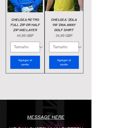
CHELSEA RETRO
CHELSEA 'ZOLA
FULL ZIP OR HALF
98' DNA AWAY
ZIP MID LAYER
GOLF SHIRT
Precio
Precio
44,99 GBP
34,99 GBP
Agregar al
Agregar al
carrito
carrito
MESSAGE HERE