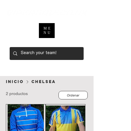
ME
NU
Inicio
CHELSEA
2 productos
Ordenar