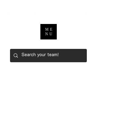
ME
NU